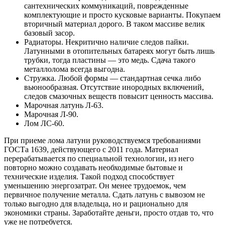
сантехнических коммуникаций, поврежденные
комплектующие и просто кусковые варианты. Покупаем
вторичный материал дорого. В таком массиве велик
базовый засор.
Радиаторы. Некритично наличие следов пайки.
Латунными в отопительных батареях могут быть лишь
трубки, тогда пластины — это медь. Сдача такого
металлолома всегда выгодна.
Стружка. Любой формы — стандартная сечка либо
вьюнообразная. Отсутствие инородных включений,
следов смазочных веществ повысит ценность массива.
Марочная латунь Л-63.
Марочная Л-90.
Лом ЛС-60.
При приеме лома латуни руководствуемся требованиями
ГОСТа 1639, действующего с 2011 года. Материал
перерабатывается по специальной технологии, из него
повторно можно создавать необходимые бытовые и
технические изделия. Такой подход способствует
уменьшению энергозатрат. Он менее трудоемок, чем
первичное получение металла. Сдать латунь с вывозом не
только выгодно для владельца, но и рационально для
экономики страны. Заработайте деньги, просто отдав то, что
уже не потребуется.