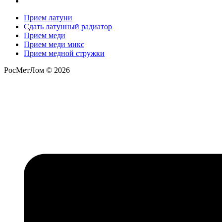
Прием латуни
Сдать латунный радиатор
Прием меди
Прием меди микс
Прием медной стружки
РосМетЛом © 2026