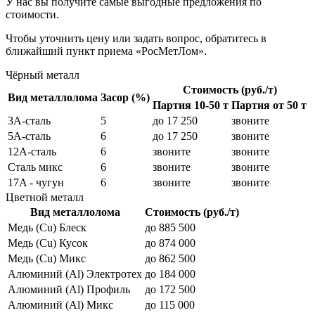
У нас вы получите самые выгодные предложения по
стоимости.
Чтобы уточнить цену или задать вопрос, обратитесь в
ближайший пункт приема «РосМетЛом».
Чёрный металл
Стоимость (руб./т)
Вид металлолома
Засор (%)
Партия 10-50 т
Партия от 50 т
3А-сталь
5
до 17 250
звоните
5А-сталь
6
до 17 250
звоните
12А-сталь
6
звоните
звоните
Сталь микс
6
звоните
звоните
17A - чугун
6
звоните
звоните
Цветной металл
Вид металлолома
Стоимость (руб./т)
Медь (Cu) Блеск
до 885 500
Медь (Cu) Кусок
до 874 000
Медь (Cu) Микс
до 862 500
Алюминий (Al) Электротех
до 184 000
Алюминий (Al) Профиль
до 172 500
Алюминий (Al) Микс
до 115 000