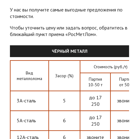
У нас вы получите самые выгодные предложения по
стоимости.
Чтобы уточнить цену или задать вопрос, обратитесь в
ближайший пункт приема «РосМетЛом».
ЧЁРНЫЙ МЕТАЛЛ
Стоимость (руб./т)
Вид
Засор (%)
металлолома
Партия
Партия
10-50 т
от 50 т
до 17
3А-сталь
5
звоните
250
до 17
5А-сталь
6
звоните
250
12А-сталь
6
звоните
звоните