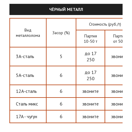
ЧЁРНЫЙ МЕТАЛЛ
Стоимость (руб./т)
Вид
Засор (%)
металлолома
Партия
Партия
10-50 т
от 50 т
до 17
3А-сталь
5
звоните
250
до 17
5А-сталь
6
звоните
250
12А-сталь
6
звоните
звоните
Сталь микс
6
звоните
звоните
17A - чугун
6
звоните
звоните