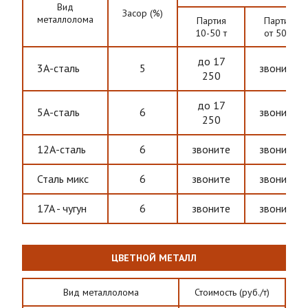
Вид
Засор (%)
металлолома
Партия
Партия
10-50 т
от 50 т
до 17
3А-сталь
5
звоните
250
до 17
5А-сталь
6
звоните
250
12А-сталь
6
звоните
звоните
Сталь микс
6
звоните
звоните
17A - чугун
6
звоните
звоните
ЦВЕТНОЙ МЕТАЛЛ
Вид металлолома
Стоимость (руб./т)