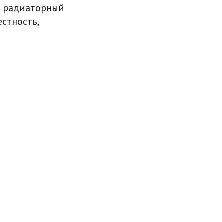
ь радиаторный
естность,