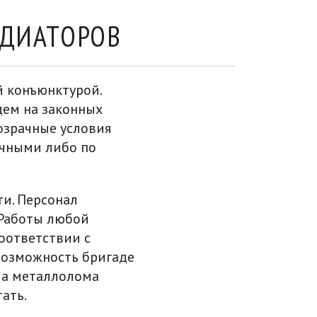
АДИАТОРОВ
й конъюнктурой.
дем на законных
озрачные условия
ичными либо по
и. Персонал
 Работы любой
оответствии с
возможность бригаде
ча металлолома
ать.