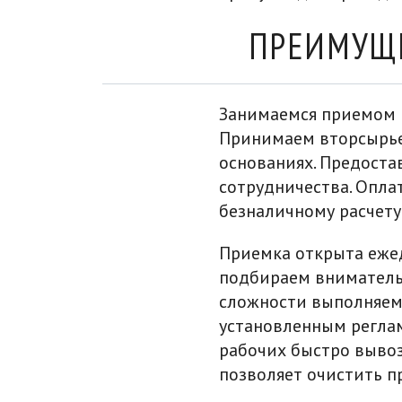
ПРЕИМУЩЕ
Занимаемся приемом м
Принимаем вторсырье 
основаниях. Предоста
сотрудничества. Опла
безналичному расчету
Приемка открыта ежед
подбираем вниматель
сложности выполняем 
установленным реглам
рабочих быстро вывоз
позволяет очистить п