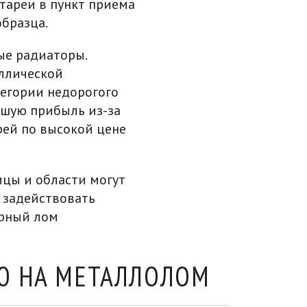
тареи в пункт приема
бразца.
ые радиаторы.
аллической
атегории недорогого
ошую прибыль из-за
рей по высокой цене
ицы и области могут
 задействовать
орный лом
ЕЮ НА МЕТАЛЛОЛОМ