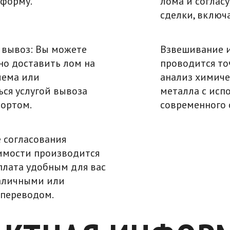
-форму.
лома и соглас
сделки, включа
 вывоз: Вы можете
Взвешивание и
но доставить лом на
проводится то
иема или
анализ химиче
ься услугой вывоза
металла с исп
ортом.
современного 
е согласования
имости производится
плата удобным для вас
аличными или
переводом.