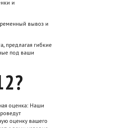
енки и
временный вывоз и
, предлагая гибкие
ные под ваши
12?
ая оценка: Наши
проведут
ую оценку вашего