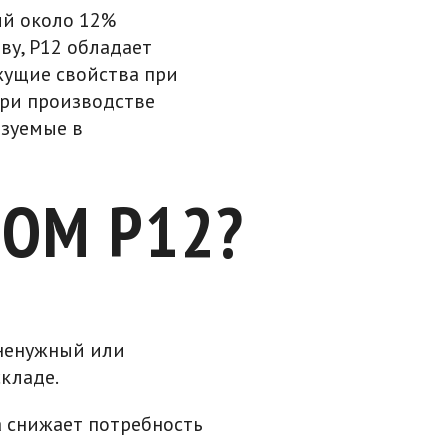
ий около 12%
ву, Р12 обладает
жущие свойства при
при производстве
ьзуемые в
ЛОМ Р12?
 ненужный или
кладе.
а снижает потребность