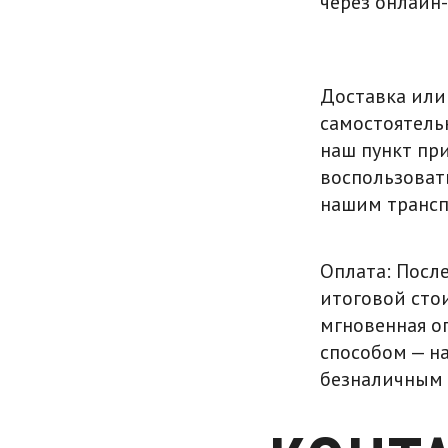
через онлайн
Доставка или
самостоятель
наш пункт пр
воспользоват
нашим трансп
Оплата: Посл
итоговой сто
мгновенная о
способом — н
безналичным 