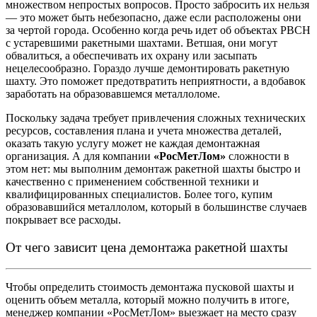
множеством непростых вопросов. Просто забросить их нельзя
— это может быть небезопасно, даже если расположены они
за чертой города. Особенно когда речь идет об объектах РВСН
с устаревшими ракетными шахтами. Ветшая, они могут
обвалиться, а обеспечивать их охрану или засыпать
нецелесообразно. Гораздо лучше демонтировать ракетную
шахту. Это поможет предотвратить неприятности, а вдобавок
заработать на образовавшемся металлоломе.
Поскольку задача требует привлечения сложных технических
ресурсов, составления плана и учета множества деталей,
оказать такую услугу может не каждая демонтажная
организация. А для компании
«РосМетЛом»
сложности в
этом нет: мы выполним демонтаж ракетной шахты быстро и
качественно с применением собственной техники и
квалифицированных специалистов. Более того, купим
образовавшийся металлолом, который в большинстве случаев
покрывает все расходы.
От чего зависит цена демонтажа ракетной шахты
Чтобы определить стоимость демонтажа пусковой шахты и
оценить объем металла, который можно получить в итоге,
менеджер компании «РосМетЛом» выезжает на место сразу