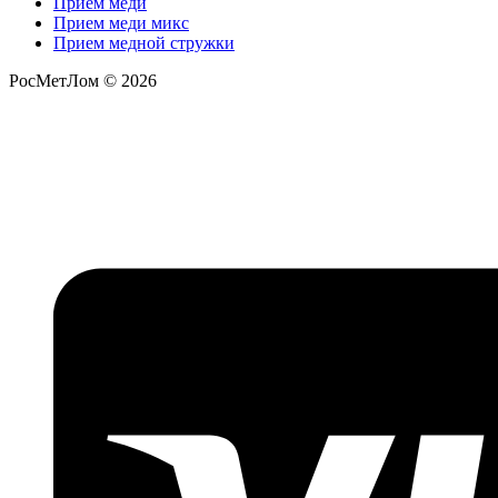
Прием меди
Прием меди микс
Прием медной стружки
РосМетЛом © 2026