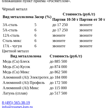
ближайший пункт приема «РосМетЛом».
Чёрный металл
Стоимость (руб./т)
Вид металлолома
Засор (%)
Партия 10-50 т
Партия от 50 т
3А-сталь
5
до 17 250
звоните
5А-сталь
6
до 17 250
звоните
12А-сталь
6
звоните
звоните
Сталь микс
6
звоните
звоните
17A - чугун
6
звоните
звоните
Цветной металл
Вид металлолома
Стоимость (руб./т)
Медь (Cu) Блеск
до 885 500
Медь (Cu) Кусок
до 874 000
Медь (Cu) Микс
до 862 500
Алюминий (Al) Электротех
до 184 000
Алюминий (Al) Профиль
до 172 500
Алюминий (Al) Микс
до 115 000
Латунь (сплав)
до 517 500
8 (495) 565-38-19
info@rosmet-lom.ru